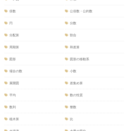
倍数
公倍数・公約数
円
分数
分配算
割合
周期算
和差算
図形
図形の移動系
場合の数
小数
展開図
差集め算
平均
数の性質
数列
整数
植木算
比