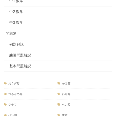
中1 数学
中2 数学
中3 数学
問題別
例題解説
練習問題解説
基本問題解説
おうぎ形
かけ算
つるかめ算
わり算
グラフ
ベン図
ペン図
体積