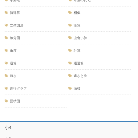
水溶液
水量の変化
特殊算
相似
立体図形
筆算
線分図
虫食い算
角度
計算
逆算
通過算
速さ
速さと比
進行グラフ
面積
面積図
小4